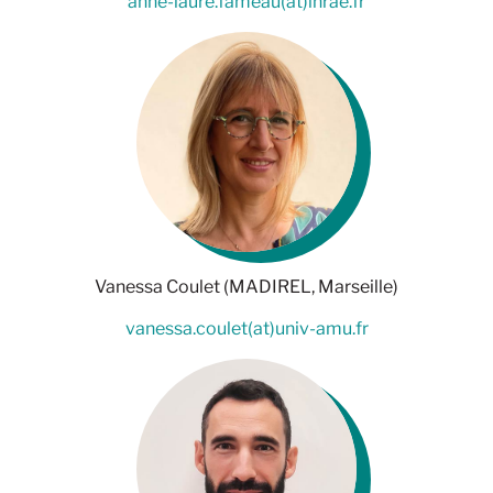
anne-laure.fameau(at)inrae.fr
Vanessa Coulet (MADIREL, Marseille)
vanessa.coulet(at)univ-amu.fr