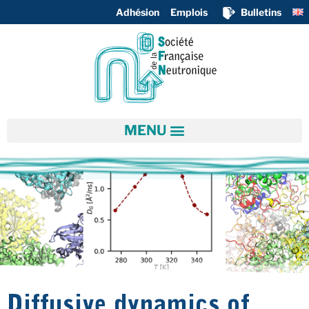
Adhésion
Emplois
Bulletins
Diffusive dynamics of